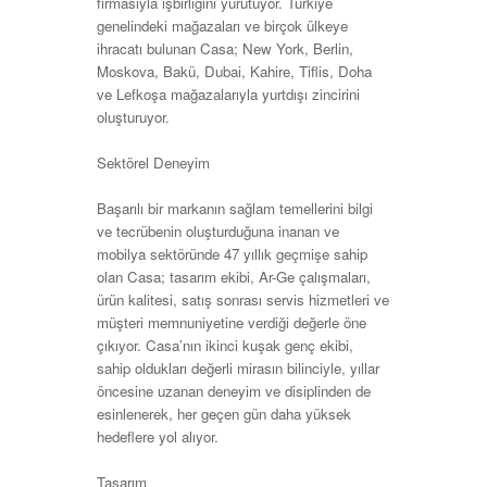
firmasıyla işbirliğini yürütüyor. Türkiye
genelindeki mağazaları ve birçok ülkeye
ihracatı bulunan Casa; New York, Berlin,
Moskova, Bakü, Dubai, Kahire, Tiflis, Doha
ve Lefkoşa mağazalarıyla yurtdışı zincirini
oluşturuyor.
Sektörel Deneyim
Başarılı bir markanın sağlam temellerini bilgi
ve tecrübenin oluşturduğuna inanan ve
mobilya sektöründe 47 yıllık geçmişe sahip
olan Casa; tasarım ekibi, Ar-Ge çalışmaları,
ürün kalitesi, satış sonrası servis hizmetleri ve
müşteri memnuniyetine verdiği değerle öne
çıkıyor. Casa’nın ikinci kuşak genç ekibi,
sahip oldukları değerli mirasın bilinciyle, yıllar
öncesine uzanan deneyim ve disiplinden de
esinlenerek, her geçen gün daha yüksek
hedeflere yol alıyor.
Tasarım