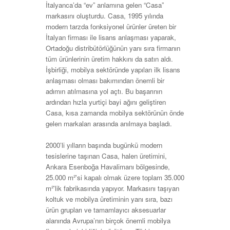
İtalyanca’da “ev” anlamına gelen “Casa”
markasını oluşturdu. Casa, 1995 yılında
modern tarzda fonksiyonel ürünler üreten bir
İtalyan firması ile lisans anlaşması yaparak,
Ortadoğu distribütörlüğünün yanı sıra firmanın
tüm ürünlerinin üretim hakkını da satın aldı.
İşbirliği, mobilya sektöründe yapılan ilk lisans
anlaşması olması bakımından önemli bir
adımın atılmasına yol açtı. Bu başarının
ardından hızla yurtiçi bayi ağını geliştiren
Casa, kısa zamanda mobilya sektörünün önde
gelen markaları arasında anılmaya başladı.
2000’li yılların başında bugünkü modern
tesislerine taşınan Casa, halen üretimini,
Ankara Esenboğa Havalimanı bölgesinde,
25.000 m²'si kapalı olmak üzere toplam 35.000
m²'lik fabrikasında yapıyor. Markasını taşıyan
koltuk ve mobilya üretiminin yanı sıra, bazı
ürün grupları ve tamamlayıcı aksesuarlar
alanında Avrupa’nın birçok önemli mobilya